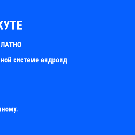
КУТЕ
СПЛАТНО
нной системе андроид
пному.