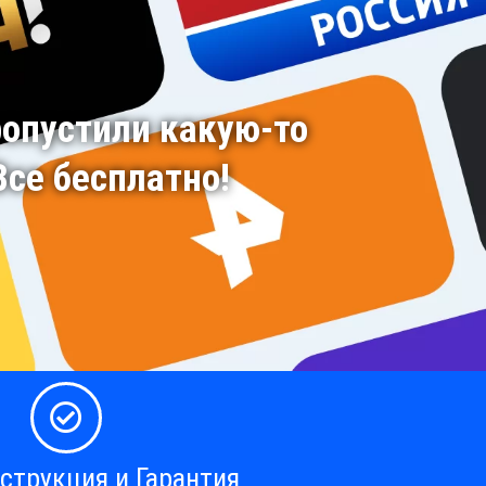
ропустили какую-то
се бесплатно!
струкция и Гарантия