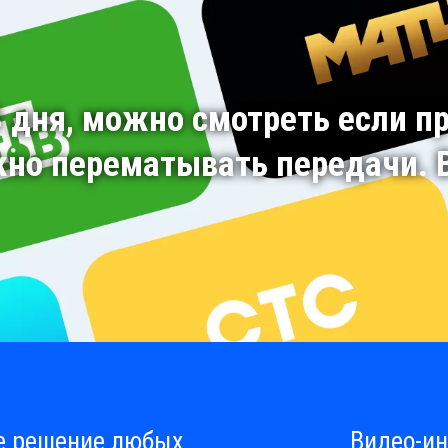
3 дня, можно смотреть если п
жно перематывать передачи. В
е решение любых
Видео-ин