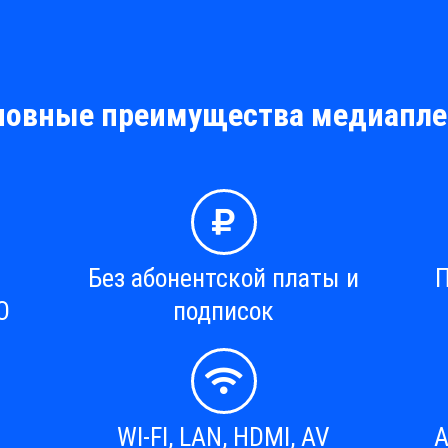
новные преимущества медиапле
Без абонентской платы и
П
О
подписок
WI-FI, LAN, HDMI, AV
А