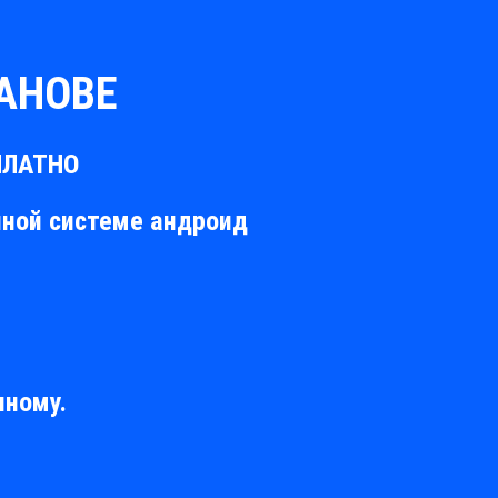
АНОВЕ
СПЛАТНО
нной системе андроид
пному.