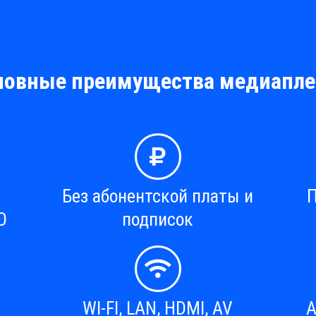
новные преимущества медиапле
Без абонентской платы и
П
О
подписок
WI-FI, LAN, HDMI, AV
А