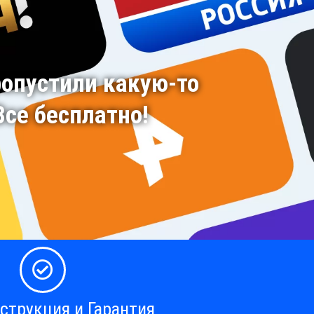
ропустили какую-то
се бесплатно!
струкция и Гарантия