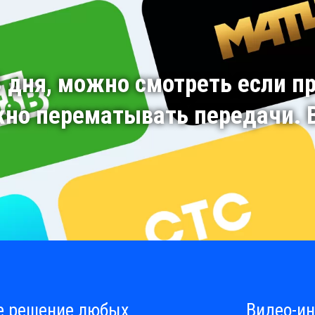
3 дня, можно смотреть если п
жно перематывать передачи. В
е решение любых
Видео-ин